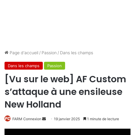
Page d'accueil
/
Passion
/
Dans les champs
Dans les champs
Passion
[Vu sur le web] AF Custom
s’attaque à une ensileuse
New Holland
Envoyer
FARM Connexion
19 janvier 2025
1 minute de lecture
un
courriel