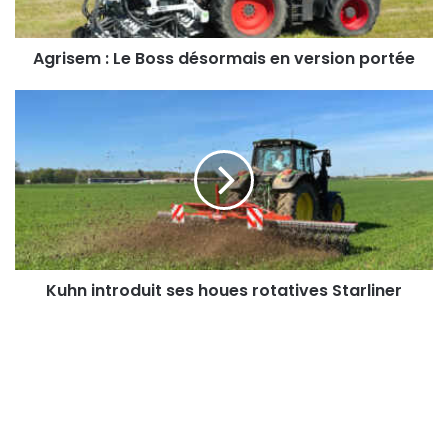
portée
Agrisem : Le Boss désormais en version portée
Kuhn
introduit
ses
houes
rotatives
Starliner
Kuhn introduit ses houes rotatives Starliner