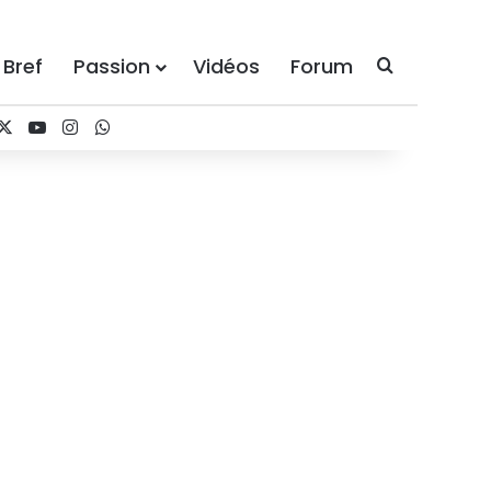
 Bref
Passion
Vidéos
Forum
Recherche
cebook
X
YouTube
Instagram
WhatsApp