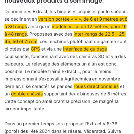
nouveaux produits à son image.
Dénommées Extract, les bineuses acquises par le suédois
se déclinent en
version portée « V », de 6 et 9 mètres et 8
à 36 rangs
ainsi qu’un
modèle « L » de 12 mètres, pour 16
à 48 rangs
. Proposées avec des
inter-rangs de 22,5 – 25,
45, 50 et 75 cm
, ces machines plutôt haut de gamme sont
pilotées par
GPS
et via une
interface de guidage
coulissante, fonctionnant avec des caméras 3D et via des
palpeurs. Le relevage des éléments un à un est donc
possible. Le modèle traîné Extract L, pour le moins
impressionnant s’exposait à Agritechnica en novembre
dernier. Il se caractérise par ses
roues directionnelles
et
un
double châssis
supportant deux bineuses de 6 mètres.
Cette conception améliorant la précision, ce malgré la
largeur importante.
Dans un premier temps sera proposé l’Extract V 8-36
(porté) dès l’été 2024 dans le réseau Väderstad. Suivra