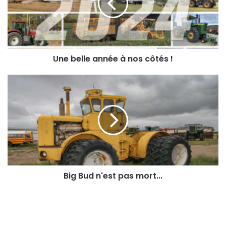
nos
côtés
!
Une belle année à nos côtés !
Big
Bud
n'est
pas
mort...
Big Bud n'est pas mort...