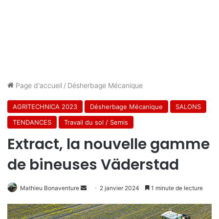
Page d'accueil
/
Désherbage Mécanique
AGRITECHNICA 2023
Désherbage Mécanique
SALONS
TENDANCES
Travail du sol / Semis
Extract, la nouvelle gamme
de bineuses Väderstad
Envoyer
Mathieu Bonaventure
2 janvier 2024
1 minute de lecture
un
courriel