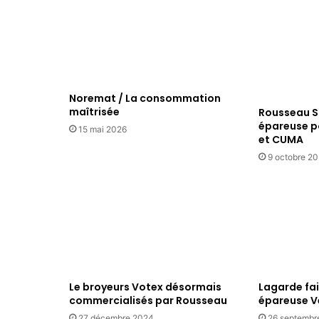
Noremat / La consommation
maîtrisée
Rousseau S
épareuse po
15 mai 2026
et CUMA
9 octobre 2
Le broyeurs Votex désormais
Lagarde fai
commercialisés par Rousseau
épareuse 
27 décembre 2024
26 septembr