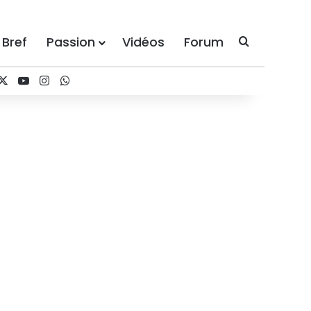
 Bref
Passion
Vidéos
Forum
Recherche
cebook
X
YouTube
Instagram
WhatsApp