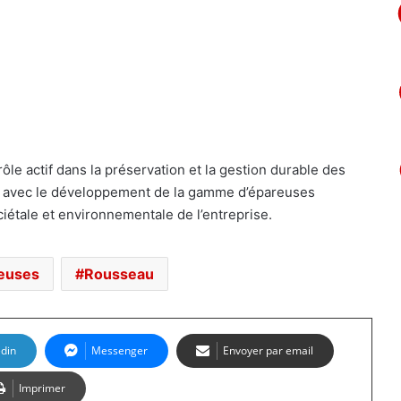
ôle actif dans la
préservation
et
la
gestion
durable
des
 avec l
e développement de la gamme d’épareuses
ciétale
et environnementale
de l’entreprise.
leuses
Rousseau
edin
Messenger
Envoyer par email
Imprimer