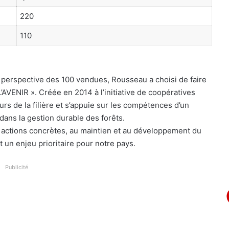
220
110
a perspect
ive des 100
vendues
,
Rousseau
a
choisi de faire
’AVENIR
». C
réée
en
2014
à
l’initiative
de
coopératives
rs de la filière et s’appuie
sur
les compétence
s
d’un
 dans
la gestion durable des forêts.
actions
concrètes
, au
maintien
et
au
développem
ent
du
 un enjeu prioritaire pour notre pays.
Publicité