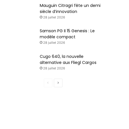
Mauguin Citragri fête un demi
siècle d’innovation
28 juillet 2026
Samson PG II 15 Genesis : Le
modèle compact
28 juillet 2026
Cugo 640, la nouvelle
alternative aux Fliegl Cargos
28 juillet 2026
Page
Page
précédente
suivante