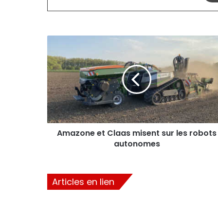
Amazone
et
Claas
misent
sur
les
robots
autonomes
Amazone et Claas misent sur les robots
autonomes
Articles en lien