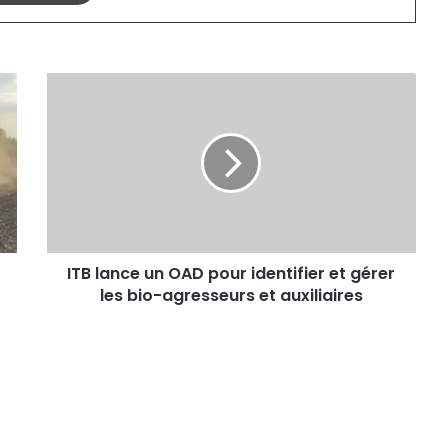
ITB
lance
un
OAD
pour
identifier
et
gérer
les
bio-
ITB lance un OAD pour identifier et gérer
agresseurs
les bio-agresseurs et auxiliaires
et
auxiliaires