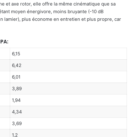
che et axe
rotor, ell
e offre la même cinématique que sa
étant moyen énergivore, moins bruyante (
-10 dB
n lamier), plus économe en entretien et plus propre, car
 PA:
6,15
6,42
6,01
3,89
1,94
4,34
3,69
1,2