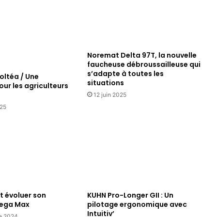
Noremat Delta 97T, la nouvelle
faucheuse débroussailleuse qui
s’adapte à toutes les
oltéa / Une
situations
ur les agriculteurs
12 juin 2025
025
t évoluer son
KUHN Pro-Longer GII : Un
Vega Max
pilotage ergonomique avec
Intuitiv’
e 2024