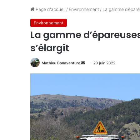
Page d'accueil
/
Environnement
/
La gamme d’épareu
Environnement
La gamme d’épareuses
s’élargit
Envoyer
Mathieu Bonaventure
20 juin 2022
un
courriel