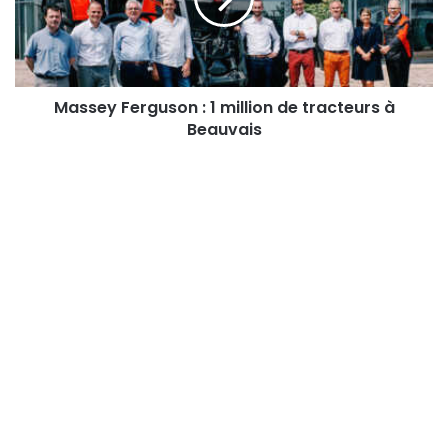
million
de
tracteurs
à
Beauvais
Massey Ferguson : 1 million de tracteurs à
Beauvais