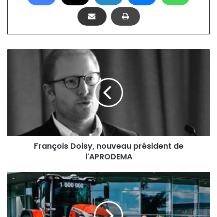
François
Doisy,
nouveau
président
de
l'APRODEMA
François Doisy, nouveau président de
l'APRODEMA
Massey
Ferguson
:
1