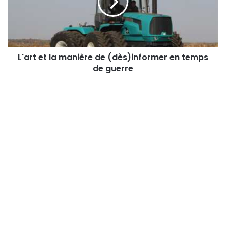
de
(dès)informer
en
temps
de
guerre
L'art et la manière de (dès)informer en temps
de guerre