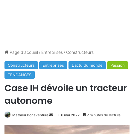
Page d'accueil
/
Entreprises
/
Constructeurs
Constructeurs
Entreprises
L'actu du monde
Passion
TENDANCES
Case IH dévoile un tracteur
autonome
Envoyer
Mathieu Bonaventure
6 mai 2022
2 minutes de lecture
un
courriel