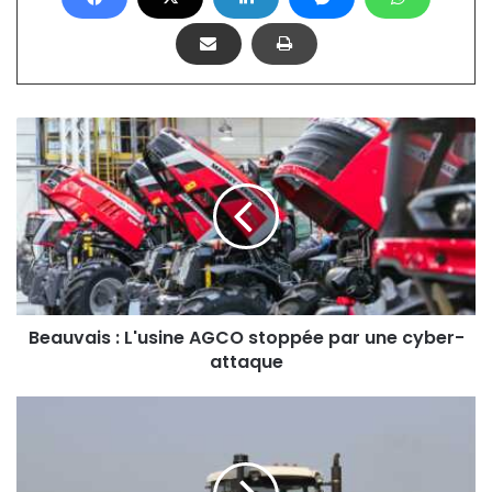
Beauvais
:
L'usine
AGCO
stoppée
par
une
cyber-
attaque
Beauvais : L'usine AGCO stoppée par une cyber-
attaque
L'art
et
la
manière