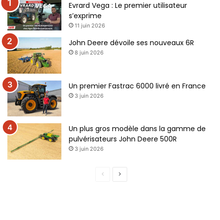
Evrard Vega : Le premier utilisateur
s’exprime
11 juin 2026
John Deere dévoile ses nouveaux 6R
8 juin 2026
Un premier Fastrac 6000 livré en France
3 juin 2026
Un plus gros modèle dans la gamme de
pulvérisateurs John Deere 500R
3 juin 2026
P
P
a
a
g
g
e
e