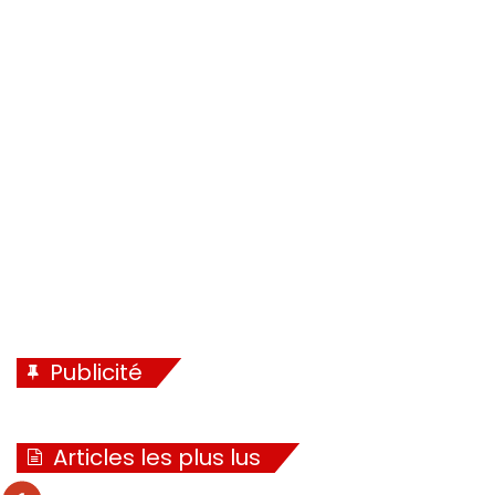
é
a
d
n
e
t
n
e
t
e
Publicité
Articles les plus lus