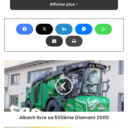
Afficher plus
A
l
b
a
c
h
l
i
v
r
Albach livre sa 500ème Diamant 2000
e