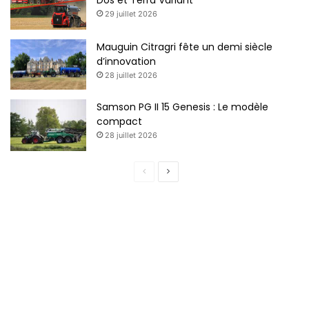
29 juillet 2026
Mauguin Citragri fête un demi siècle
d’innovation
28 juillet 2026
Samson PG II 15 Genesis : Le modèle
compact
28 juillet 2026
P
P
a
a
g
g
e
e
p
s
r
u
é
i
c
v