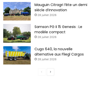
Mauguin Citragri fête un demi
siècle d’innovation
28 juillet 2026
Samson PG II 15 Genesis : Le
modèle compact
28 juillet 2026
Cugo 640, la nouvelle
alternative aux Fliegl Cargos
28 juillet 2026
P
P
a
a
g
g
e
e
p
s
r
u