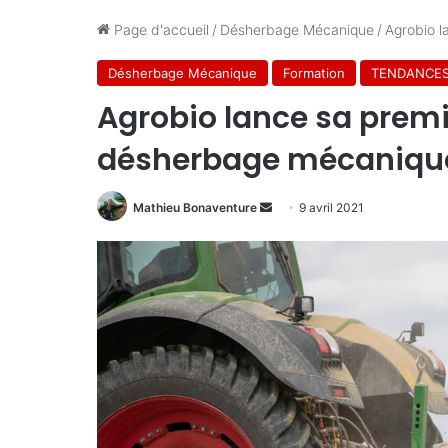
Page d'accueil
/
Désherbage Mécanique
/
Agrobio l
Désherbage Mécanique
Formation
TENDANCE
Agrobio lance sa premi
désherbage mécaniqu
Mathieu Bonaventure
E
9 avril 2021
n
v
o
y
e
r
u
n
c
o