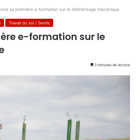
ance sa première e-formation sur le désherbage mécanique
S
Travail du sol / Semis
ère e-formation sur le
e
3 minutes de lecture