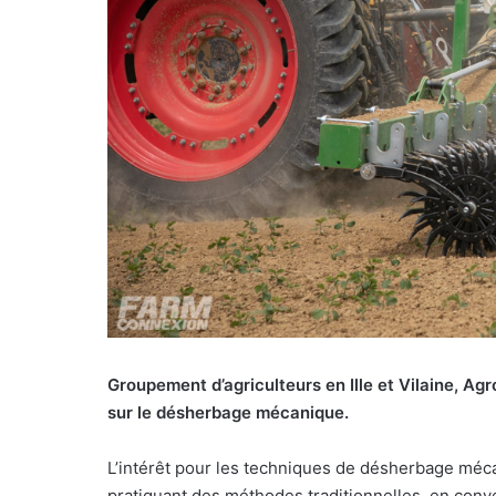
u
r
r
i
e
l
Groupement d’agriculteurs en Ille et Vilaine, A
sur le désherbage mécanique.
L’intérêt pour les techniques de désherbage mécan
pratiquant des méthodes traditionnelles, en conv