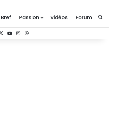
 Bref
Passion
Vidéos
Forum
Recherche
acebook
X
YouTube
Instagram
WhatsApp