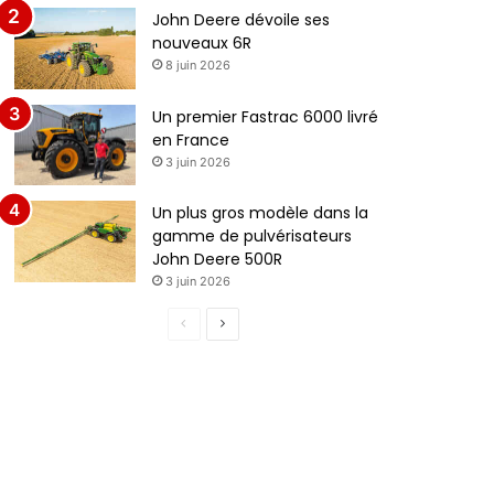
John Deere dévoile ses
nouveaux 6R
8 juin 2026
Un premier Fastrac 6000 livré
en France
3 juin 2026
Un plus gros modèle dans la
gamme de pulvérisateurs
John Deere 500R
3 juin 2026
P
P
a
a
g
g
e
e
p
s
r
u