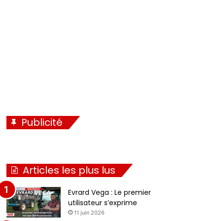
é
i
c
v
é
a
d
n
e
t
n
e
t
e
Publicité
Articles les plus lus
Evrard Vega : Le premier
utilisateur s’exprime
11 juin 2026