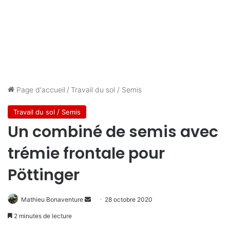
Page d'accueil
/
Travail du sol / Semis
Travail du sol / Semis
Un combiné de semis avec
trémie frontale pour
Pöttinger
Mathieu Bonaventure
E
28 octobre 2020
n
2 minutes de lecture
v