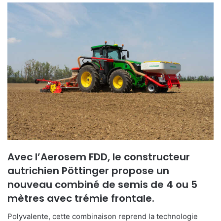
o
y
e
r
u
n
c
o
u
r
r
i
e
Avec l’Aerosem FDD, le constructeur
l
autrichien Pöttinger propose un
nouveau combiné de semis de 4 ou 5
mètres avec trémie frontale.
Polyvalente, cette combinaison reprend la technologie