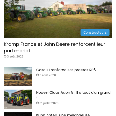
t
o
r
Constructeurs
Kramp France et John Deere renforcent leur
partenariat
3 août 2026
Case IH renforce ses presses RB6
3 août 2026
Nouvel Claas Axion 8 : Il a tout d’un grand
!
31 juillet 2026
Kuhn Antea, une mélangeuse