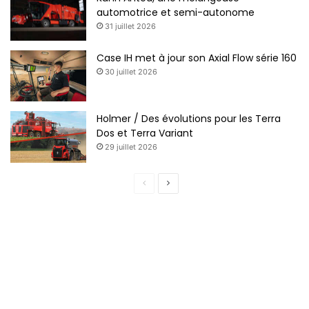
automotrice et semi-autonome
31 juillet 2026
Case IH met à jour son Axial Flow série 160
30 juillet 2026
Holmer / Des évolutions pour les Terra
Dos et Terra Variant
29 juillet 2026
P
P
a
a
g
g
e
e
p
s
r
u
é
i