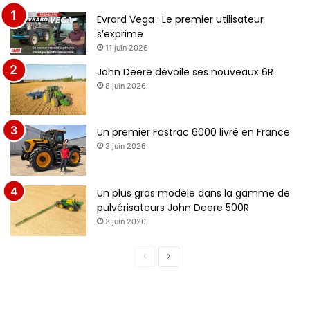
Evrard Vega : Le premier utilisateur
s’exprime
11 juin 2026
John Deere dévoile ses nouveaux 6R
8 juin 2026
Un premier Fastrac 6000 livré en France
3 juin 2026
Un plus gros modèle dans la gamme de
pulvérisateurs John Deere 500R
3 juin 2026
P
P
a
a
g
g