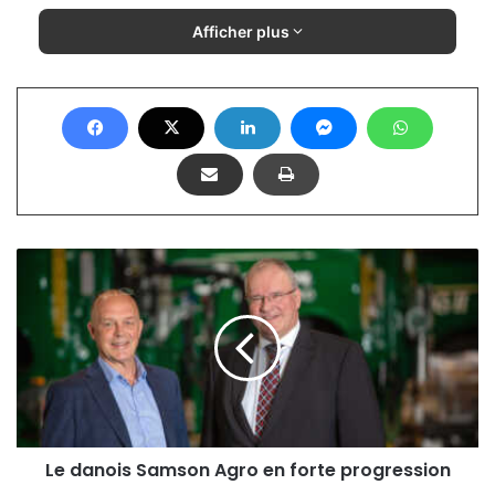
Afficher plus
L
e
d
a
n
o
i
s
S
a
Le danois Samson Agro en forte progression
m