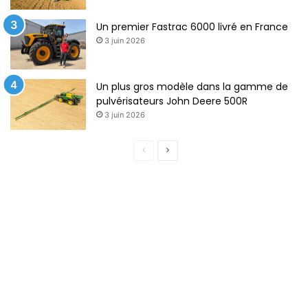
Un premier Fastrac 6000 livré en France
3 juin 2026
Un plus gros modèle dans la gamme de
pulvérisateurs John Deere 500R
3 juin 2026
P
P
a
a
g
g
e
e
p
s
r
u
é
i
c
v
é
a