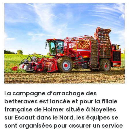
o
y
e
r
u
n
c
o
u
r
r
i
e
La campagne d’arrachage des
l
betteraves est lancée et pour la filiale
française de Holmer située à Noyelles
sur Escaut dans le Nord, les équipes se
sont organisées pour assurer un service