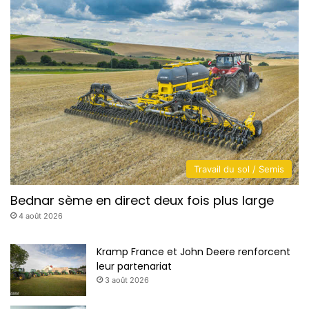
d
t
Travail du sol / Semis
Bednar sème en direct deux fois plus large
4 août 2026
Kramp France et John Deere renforcent
leur partenariat
3 août 2026