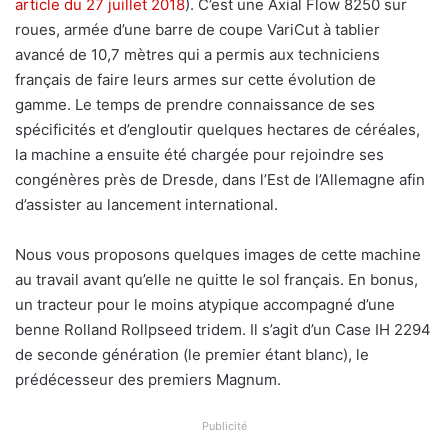
article du 27 juillet 2018
). C’est une Axial Flow 8250 sur
r
roues, armée d’une barre de coupe VariCut à tablier
r
avancé de 10,7 mètres qui a permis aux techniciens
i
français de faire leurs armes sur cette évolution de
e
gamme. Le temps de prendre connaissance de ses
l
spécificités et d’engloutir quelques hectares de céréales,
la machine a ensuite été chargée pour rejoindre ses
congénères près de Dresde, dans l’Est de l’Allemagne afin
d’assister au lancement international.
Nous vous proposons quelques images de cette machine
au travail avant qu’elle ne quitte le sol français. En bonus,
un tracteur pour le moins atypique accompagné d’une
benne Rolland Rollpseed tridem. Il s’agit d’un Case IH 2294
de seconde génération (le premier étant blanc), le
prédécesseur des premiers Magnum.
Publicité