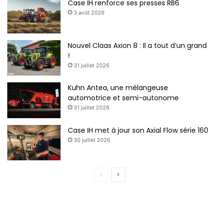
Case IH renforce ses presses RB6
3 août 2026
Nouvel Claas Axion 8 : Il a tout d’un grand
!
31 juillet 2026
Kuhn Antea, une mélangeuse
automotrice et semi-autonome
31 juillet 2026
Case IH met à jour son Axial Flow série 160
30 juillet 2026
P
P
a
a
g
g
e
e