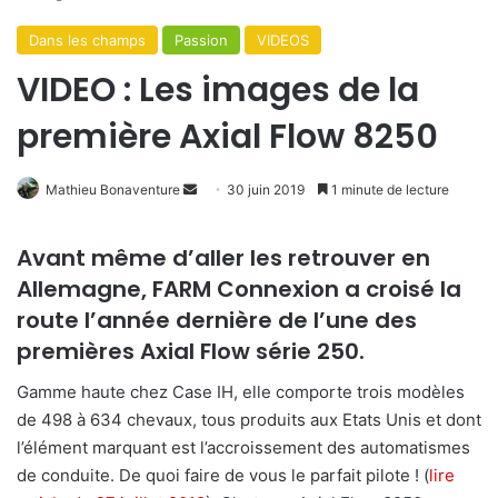
Dans les champs
Passion
VIDEOS
VIDEO : Les images de la
première Axial Flow 8250
Mathieu Bonaventure
E
30 juin 2019
1 minute de lecture
n
v
Avant même d’aller les retrouver en
o
Allemagne, FARM Connexion a croisé la
y
route l’année dernière de l’une des
e
premières Axial Flow série 250.
r
u
Gamme haute chez Case IH, elle comporte trois modèles
n
de 498 à 634 chevaux, tous produits aux Etats Unis et dont
c
l’élément marquant est l’accroissement des automatismes
o
de conduite. De quoi faire de vous le parfait pilote ! (
lire
u