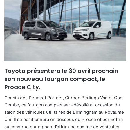
e
r
u
n
c
o
u
r
r
i
Toyota présentera le 30 avril prochain
e
son nouveau fourgon compact, le
l
Proace City.
Cousin des Peugeot Partner, Citroën Berlingo Van et Opel
Combo, ce fourgon compact sera dévoilé à l’occasion du
salon des véhicules utilitaires de Birmingham au Royaume
Uni. Il se positionnera en dessous du Proace et permettra
au constructeur nippon d’offrir une gamme de véhicules