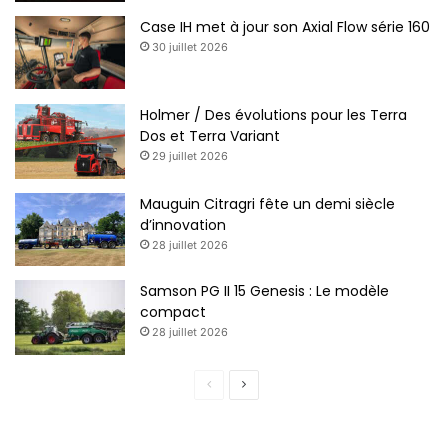
Case IH met à jour son Axial Flow série 160
30 juillet 2026
Holmer / Des évolutions pour les Terra
Dos et Terra Variant
29 juillet 2026
Mauguin Citragri fête un demi siècle
d’innovation
28 juillet 2026
Samson PG II 15 Genesis : Le modèle
compact
28 juillet 2026
P
P
a
a
g
g