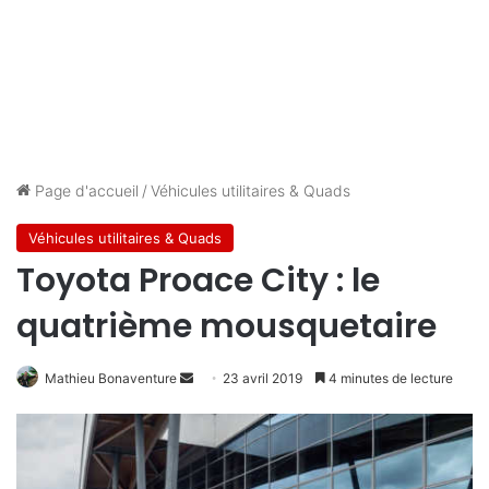
Page d'accueil
/
Véhicules utilitaires & Quads
Véhicules utilitaires & Quads
Toyota Proace City : le
quatrième mousquetaire
Mathieu Bonaventure
E
23 avril 2019
4 minutes de lecture
n
v
o
y