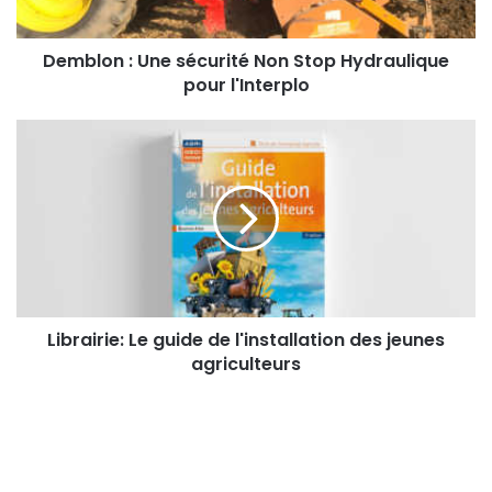
:
U
n
Demblon : Une sécurité Non Stop Hydraulique
e
pour l'Interplo
s
é
L
c
i
u
b
r
r
i
a
t
i
é
r
N
i
o
e
n
:
Librairie: Le guide de l'installation des jeunes
S
L
agriculteurs
t
e
o
g
p
u
H
i
y
d