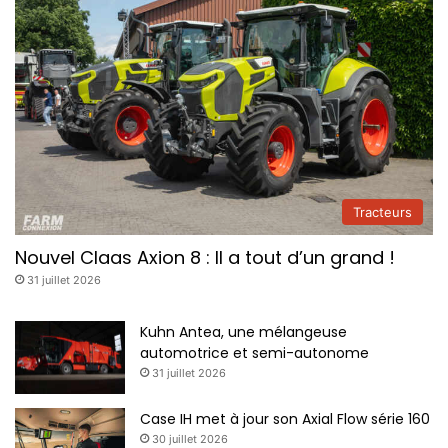
s
a
n
t
Tracteurs
Nouvel Claas Axion 8 : Il a tout d’un grand !
31 juillet 2026
Kuhn Antea, une mélangeuse
automotrice et semi-autonome
31 juillet 2026
Case IH met à jour son Axial Flow série 160
30 juillet 2026