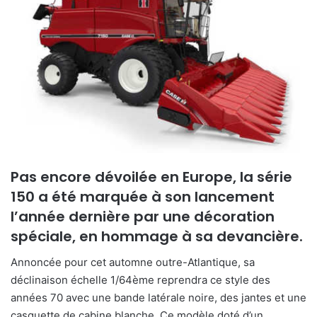
y
e
r
u
n
c
o
u
r
r
i
Pas encore dévoilée en Europe, la série
e
150 a été marquée à son lancement
l
l’année dernière par une décoration
spéciale, en hommage à sa devancière.
Annoncée pour cet automne outre-Atlantique, sa
déclinaison échelle 1/64ème reprendra ce style des
années 70 avec une bande latérale noire, des jantes et une
casquette de cabine blanche. Ce modèle doté d’un