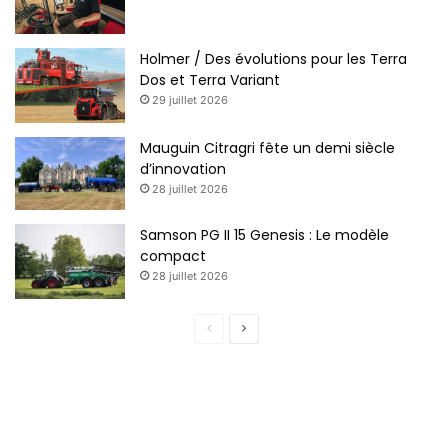
Holmer / Des évolutions pour les Terra
Dos et Terra Variant
29 juillet 2026
Mauguin Citragri fête un demi siècle
d’innovation
28 juillet 2026
Samson PG II 15 Genesis : Le modèle
compact
28 juillet 2026
P
P
a
a
g
g
e
e
p
s