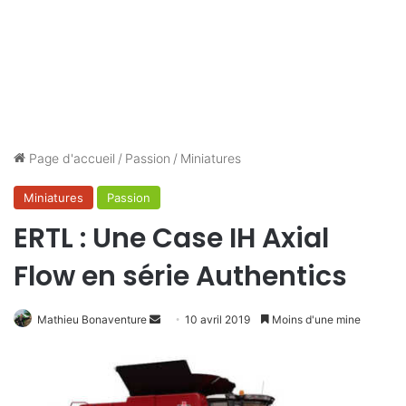
Page d'accueil
/
Passion
/
Miniatures
Miniatures
Passion
ERTL : Une Case IH Axial
Flow en série Authentics
Mathieu Bonaventure
E
10 avril 2019
Moins d'une mine
n
v
o