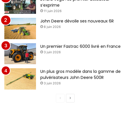
s’exprime
11 juin 2026
John Deere dévoile ses nouveaux 6R
8 juin 2026
Un premier Fastrac 6000 livré en France
3 juin 2026
Un plus gros modèle dans la gamme de
pulvérisateurs John Deere 500R
3 juin 2026
P
P
a
a
g
g
e
e