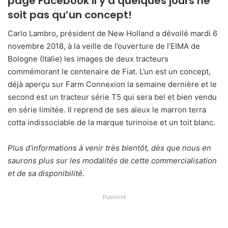
page Facebook il y a quelques jours ne
e
soit pas qu’un concept!
r
Carlo Lambro, président de New Holland a dévoilé mardi 6
u
novembre 2018, à la veille de l’ouverture de l’EIMA de
n
Bologne (Italie) les images de deux tracteurs
c
commémorant le centenaire de Fiat. L’un est un concept,
o
u
déjà aperçu sur Farm Connexion la semaine dernière et le
r
second est un tracteur série T5 qui sera bel et bien vendu
r
en série limitée. Il reprend de ses aïeux le marron terra
i
cotta indissociable de la marque turinoise et un toit blanc.
e
l
Plus d’informations à venir très bientôt, dès que nous en
saurons plus sur les modalités de cette commercialisation
et de sa disponibilité.
Publicité