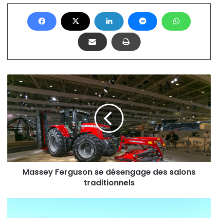
M
a
s
s
e
y
F
e
r
g
Massey Ferguson se désengage des salons
u
traditionnels
s
o
G
n
R