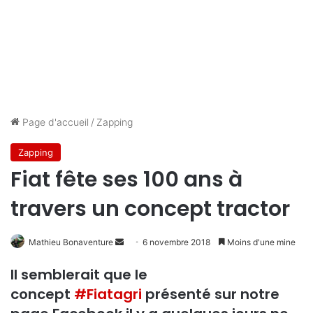
Page d'accueil
/
Zapping
Zapping
Fiat fête ses 100 ans à
travers un concept tractor
Mathieu Bonaventure
E
6 novembre 2018
Moins d'une mine
n
Il semblerait que le
v
concept
#
Fiatagri
présenté sur notre
o
y