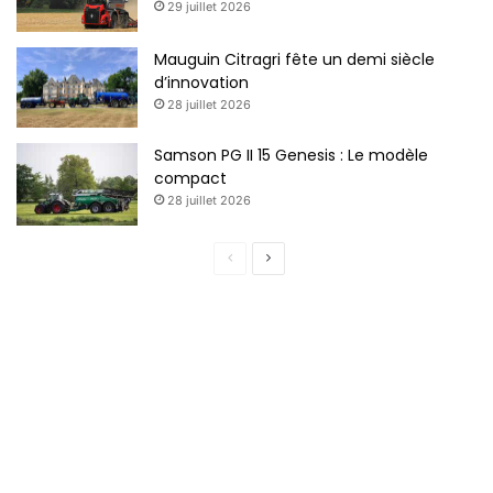
29 juillet 2026
Mauguin Citragri fête un demi siècle
d’innovation
28 juillet 2026
Samson PG II 15 Genesis : Le modèle
compact
28 juillet 2026
P
P
a
a
g
g
e
e
p
s
r
u
é
i
c
v