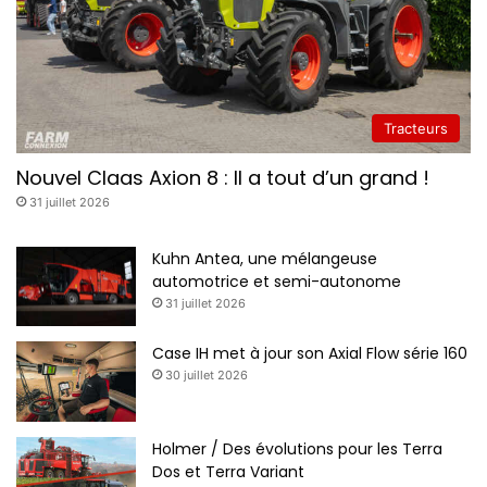
1
9
Tracteurs
Nouvel Claas Axion 8 : Il a tout d’un grand !
31 juillet 2026
Kuhn Antea, une mélangeuse
automotrice et semi-autonome
31 juillet 2026
Case IH met à jour son Axial Flow série 160
30 juillet 2026
Holmer / Des évolutions pour les Terra
Dos et Terra Variant