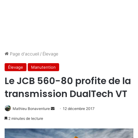
Page d'accueil
/
Élevage
Élevage
Manutention
Le JCB 560-80 profite de la
transmission DualTech VT
Mathieu Bonaventure
E
12 décembre 2017
n
2 minutes de lecture
v
o