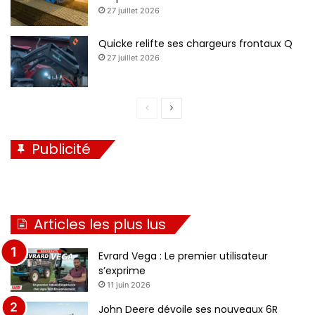
27 juillet 2026
Quicke relifte ses chargeurs frontaux Q
27 juillet 2026
P
P
a
a
Publicité
g
g
e
e
p
s
r
u
Articles les plus lus
é
i
c
v
Evrard Vega : Le premier utilisateur
é
a
s’exprime
11 juin 2026
d
n
e
t
John Deere dévoile ses nouveaux 6R