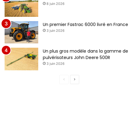
8 juin 2026
n
e
t
e
Un premier Fastrac 6000 livré en France
3 juin 2026
Un plus gros modèle dans la gamme de
pulvérisateurs John Deere 500R
3 juin 2026
P
P
a
a
g
g
e
e
p
s
r
u
é
i