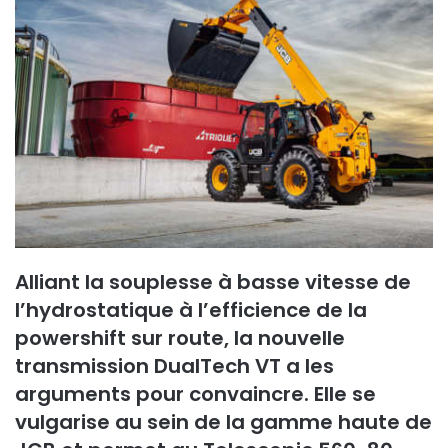
y
e
r
u
n
c
o
u
r
r
i
e
Alliant la souplesse à basse vitesse de
l
l’hydrostatique à l’efficience de la
powershift sur route, la nouvelle
transmission DualTech VT a les
arguments pour convaincre. Elle se
vulgarise au sein de la gamme haute de