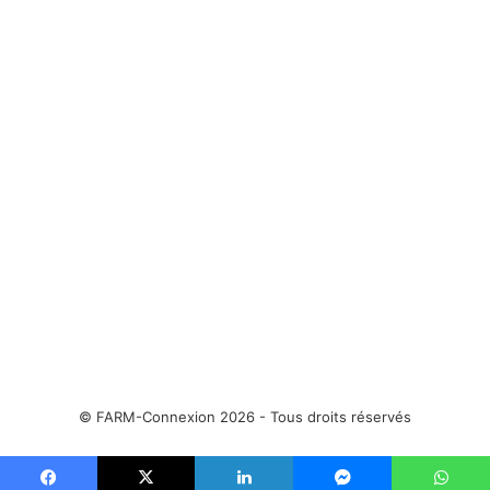
c
v
é
a
d
n
e
t
n
e
t
e
© FARM-Connexion 2026 - Tous droits réservés