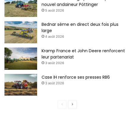
nouvel andaineur Pöttinger
5 août 2026
Bednar sème en direct deux fois plus
large
4 août 2026
Kramp France et John Deere renforcent
leur partenariat
3 août 2026
Case IH renforce ses presses RB6
3 août 2026
P
P
a
a
g
g
e
e