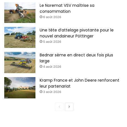
Le Noremat VSV maîtrise sa
consommation
6 août 2026
Une tête d’attelage pivotante pour le
nouvel andaineur Pöttinger
5 août 2026
Bednar sème en direct deux fois plus
large
4 août 2026
Kramp France et John Deere renforcent
leur partenariat
3 août 2026
P
P
a
a
g
g