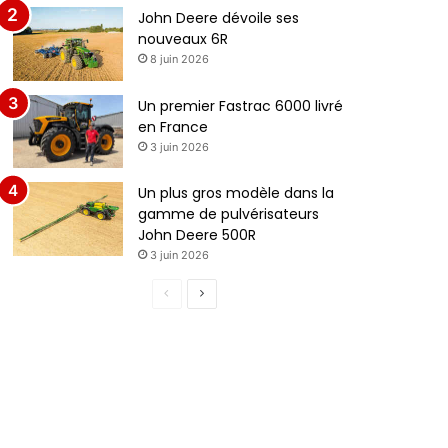
John Deere dévoile ses
nouveaux 6R
8 juin 2026
Un premier Fastrac 6000 livré
en France
3 juin 2026
Un plus gros modèle dans la
gamme de pulvérisateurs
John Deere 500R
3 juin 2026
P
P
a
a
g
g
e
e
p
s
r
u