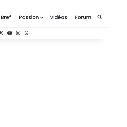
 Bref
Passion
Vidéos
Forum
Recherche
acebook
X
YouTube
Instagram
WhatsApp