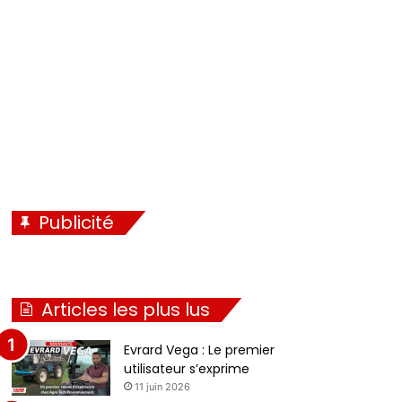
é
i
c
v
é
a
d
n
e
t
n
e
t
e
Publicité
Articles les plus lus
Evrard Vega : Le premier
utilisateur s’exprime
11 juin 2026