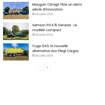
Mauguin Citragri fête un demi
siècle d’innovation
28 juillet 2026
Samson PG II 15 Genesis : Le
modèle compact
28 juillet 2026
Cugo 640, la nouvelle
alternative aux Fliegl Cargos
28 juillet 2026
P
P
a
a
g
g
e
e
p
s
r
u