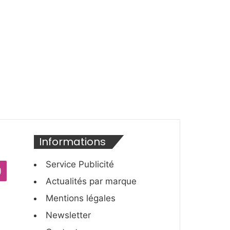
é
i
c
v
é
a
d
n
e
t
n
e
t
e
Informations
Service Publicité
ube
Instagram
Actualités par marque
Mentions légales
Newsletter