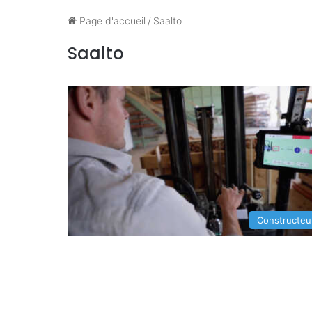
Page d'accueil
/
Saalto
Saalto
Constructeu