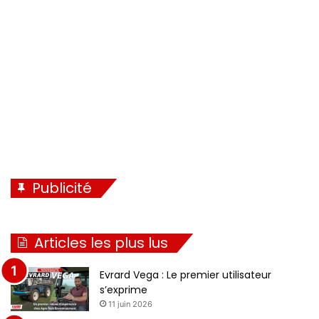
e
t
n
e
t
e
Publicité
Articles les plus lus
Evrard Vega : Le premier utilisateur
s’exprime
11 juin 2026