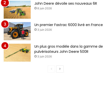
John Deere dévoile ses nouveaux 6R
8 juin 2026
Un premier Fastrac 6000 livré en France
3 juin 2026
Un plus gros modèle dans la gamme de
pulvérisateurs John Deere 500R
3 juin 2026
P
P
a
a
g
g
e
e
p
s
r
u