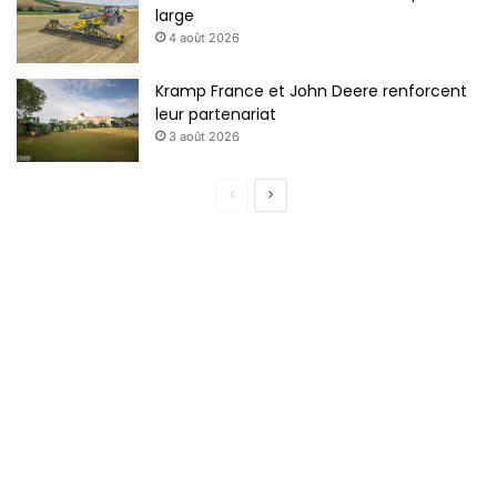
large
4 août 2026
Kramp France et John Deere renforcent
leur partenariat
3 août 2026
P
P
a
a
g
g
e
e
p
s
r
u
é
i
c
v
é
a
d
n