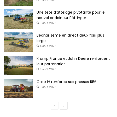
6 août 2026
Une tête d’attelage pivotante pour le
nouvel andaineur Pöttinger
5 août 2026
Bednar sème en direct deux fois plus
large
4 août 2026
Kramp France et John Deere renforcent
leur partenariat
3 août 2026
Case IH renforce ses presses RB6
3 août 2026
P
P
a
a