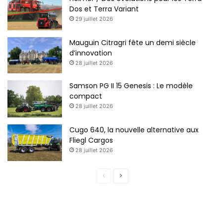
Dos et Terra Variant
29 juillet 2026
Mauguin Citragri fête un demi siècle
d’innovation
28 juillet 2026
Samson PG II 15 Genesis : Le modèle
compact
28 juillet 2026
Cugo 640, la nouvelle alternative aux
Fliegl Cargos
28 juillet 2026
P
P
a
a
g
g
e
e