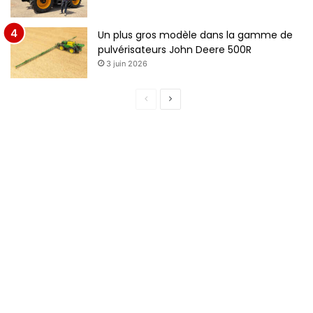
Un plus gros modèle dans la gamme de
pulvérisateurs John Deere 500R
3 juin 2026
P
P
a
a
g
g
e
e
p
s
r
u
é
i
c
v
é
a
d
n
e
t