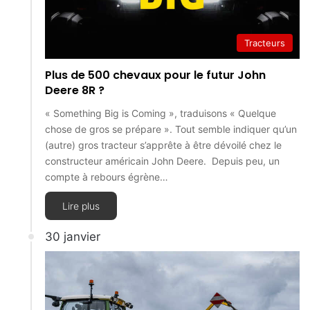
Tracteurs
Plus de 500 chevaux pour le futur John
Deere 8R ?
« Something Big is Coming », traduisons « Quelque
chose de gros se prépare ». Tout semble indiquer qu’un
(autre) gros tracteur s’apprête à être dévoilé chez le
constructeur américain John Deere. Depuis peu, un
compte à rebours égrène…
Lire plus
30 janvier