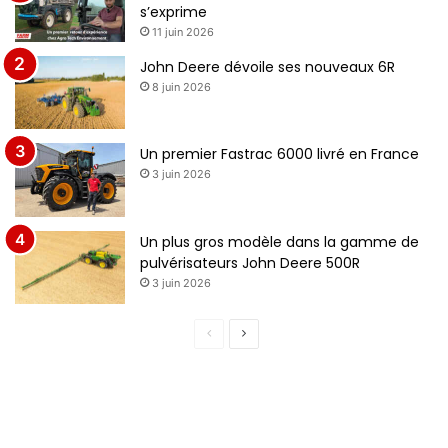
s’exprime
11 juin 2026
John Deere dévoile ses nouveaux 6R
8 juin 2026
Un premier Fastrac 6000 livré en France
3 juin 2026
Un plus gros modèle dans la gamme de
pulvérisateurs John Deere 500R
3 juin 2026
P
P
a
a
g
g
e
e
p
s