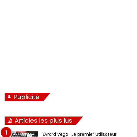
é
a
d
n
e
t
n
e
t
e
Publicité
Articles les plus lus
Evrard Vega : Le premier utilisateur