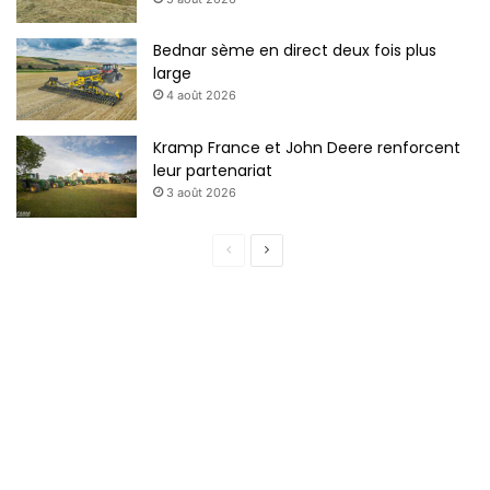
Bednar sème en direct deux fois plus
large
4 août 2026
Kramp France et John Deere renforcent
leur partenariat
3 août 2026
P
P
a
a
g
g
e
e
p
s
r
u
é
i
c
v