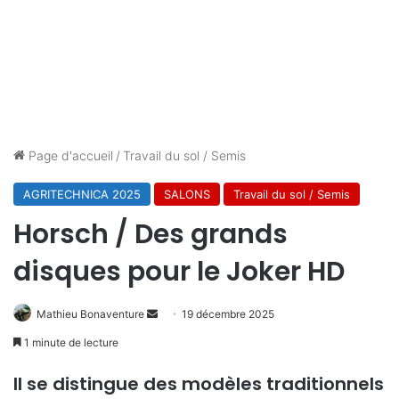
Page d'accueil
/
Travail du sol / Semis
AGRITECHNICA 2025
SALONS
Travail du sol / Semis
Horsch / Des grands
disques pour le Joker HD
Envoyer
Mathieu Bonaventure
19 décembre 2025
un
1 minute de lecture
courriel
Il se distingue des modèles traditionnels