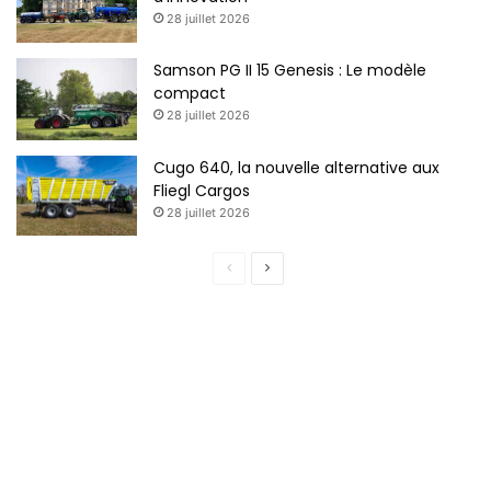
28 juillet 2026
Samson PG II 15 Genesis : Le modèle
compact
28 juillet 2026
Cugo 640, la nouvelle alternative aux
L’appareil sera présenté lors d’Agritechnica 2025 et
Fliegl Cargos
disponible à la commande dès l’été 2026.
28 juillet 2026
Page
Page
Déchaumeurs
Déchaumeurs à disques
précédente
suivante
Horsch