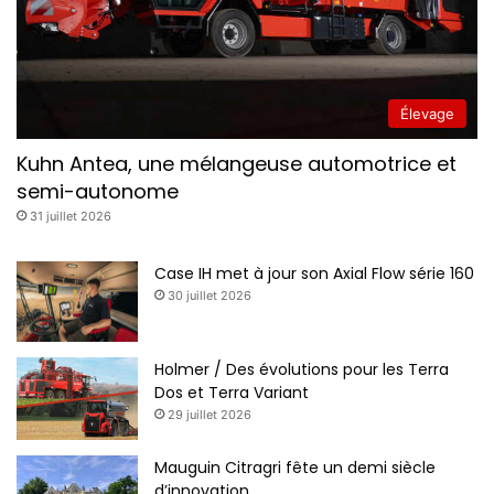
Élevage
Kuhn Antea, une mélangeuse automotrice et
semi-autonome
31 juillet 2026
Rouleaux simples ou doubles permettent de supporter
Case IH met à jour son Axial Flow série 160
l’outil lors des manoeuvres, sans employer l’essieu de
30 juillet 2026
transport.
Holmer / Des évolutions pour les Terra
Dos et Terra Variant
29 juillet 2026
Mauguin Citragri fête un demi siècle
d’innovation