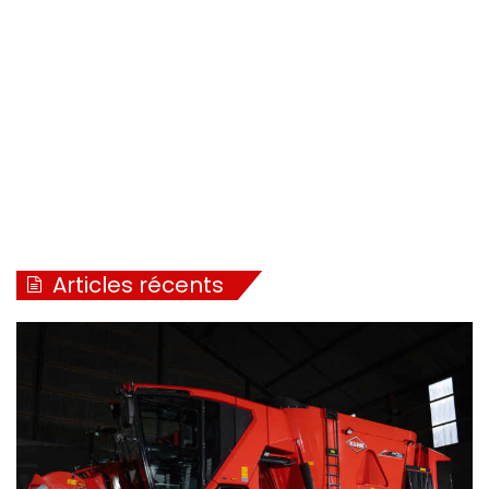
Articles récents
Une barre de nivellement peut également être montée en
option devant la première rangée de disques et assure
une qualité de travail supplémentaire lors de la préparation
du lit de semence. Le Joker HD est aussi lesté de masses
à l’avant du châssis, utile lors d’un travail en sols difficiles.