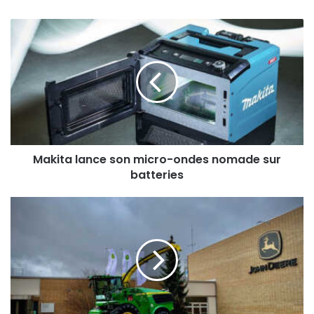
Makita
lance
son
micro-
ondes
nomade
sur
batteries
Makita lance son micro-ondes nomade sur
batteries
20.000
ensileuses
John
Deere
à
Zweibrücken