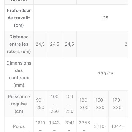
Profondeur
de travail*
25
(cm)
Distance
entre les
24,5
24,5
24,5
22
rotors (cm)
Dimensions
des
330×15
couteaux
(mm)
Puissance
100
100
90 –
130-
150-
170-
requise
–
–
250
300
380
380
(ch)
250
250
1610
1843
2041
3356
Poids
3710-
4044-
4
–
–
–
–