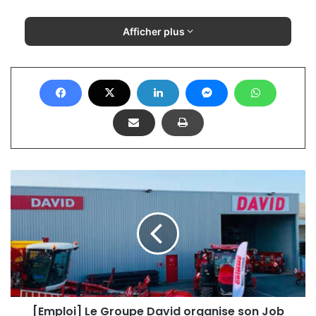
Afficher plus
[Emploi]
Le
Groupe
David
organise
son
Job
Dating
[Emploi] Le Groupe David organise son Job