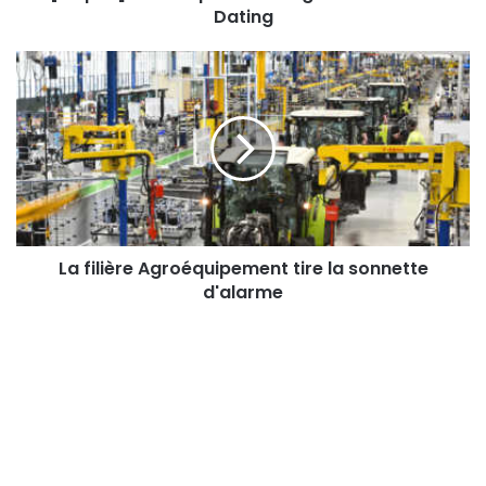
Dating
La
filière
Agroéquipement
tire
la
sonnette
d'alarme
La filière Agroéquipement tire la sonnette
d'alarme