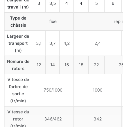
3
3,5
4
4
5
6
travail (m)
Type de
fixe
replia
châssis
Largeur de
transport
3,1
3,7
4,2
2,4
(m)
Nombre de
12
14
16
18
22
26
rotors
Vitesse de
l’arbre de
750/1000
1000
sortie
(tr/min)
Vitesse du
rotor
346/462
342
(tr/min)