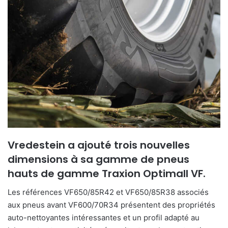
o
y
e
r
u
n
c
o
u
r
r
i
Vredestein a ajouté trois nouvelles
e
dimensions à sa gamme de pneus
l
hauts de gamme Traxion Optimall VF.
Les références VF650/85R42 et VF650/85R38 associés
aux pneus avant VF600/70R34 présentent des propriétés
auto-nettoyantes intéressantes et un profil adapté au