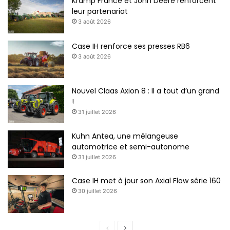
Kramp France et John Deere renforcent
l
leur partenariat
p
3 août 2026
h
a
Case IH renforce ses presses RB6
3 août 2026
Nouvel Claas Axion 8 : Il a tout d’un grand
!
31 juillet 2026
Kuhn Antea, une mélangeuse
automotrice et semi-autonome
31 juillet 2026
Case IH met à jour son Axial Flow série 160
30 juillet 2026
P
P