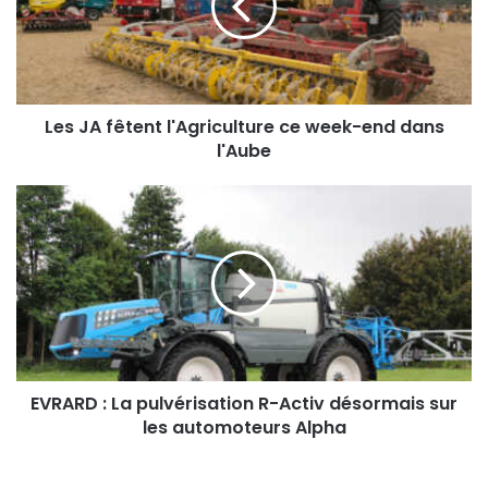
A
f
ê
t
e
n
Les JA fêtent l'Agriculture ce week-end dans
t
l'Aube
l
'
E
A
V
g
R
r
A
i
R
c
D
u
:
l
L
t
a
u
p
EVRARD : La pulvérisation R-Activ désormais sur
r
u
les automoteurs Alpha
e
l
c
v