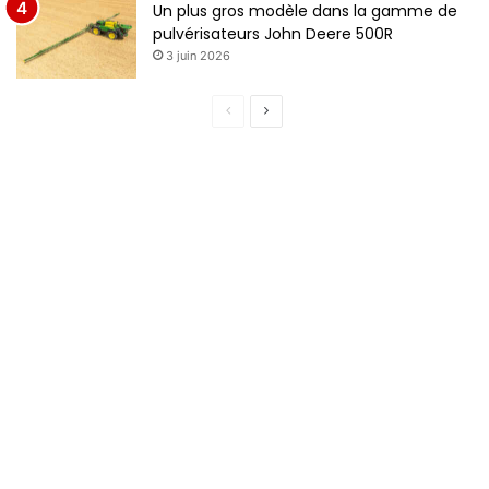
Un plus gros modèle dans la gamme de
pulvérisateurs John Deere 500R
3 juin 2026
P
P
a
a
g
g
e
e
p
s
r
u
é
i
c
v
é
a
d
n
e
t
n
e
t