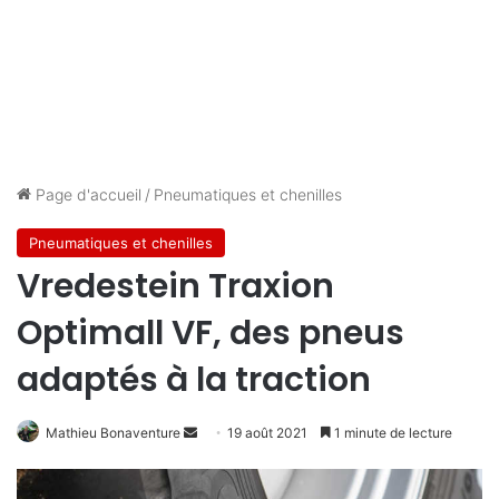
Page d'accueil
/
Pneumatiques et chenilles
Pneumatiques et chenilles
Vredestein Traxion
Optimall VF, des pneus
adaptés à la traction
Mathieu Bonaventure
E
19 août 2021
1 minute de lecture
n
v