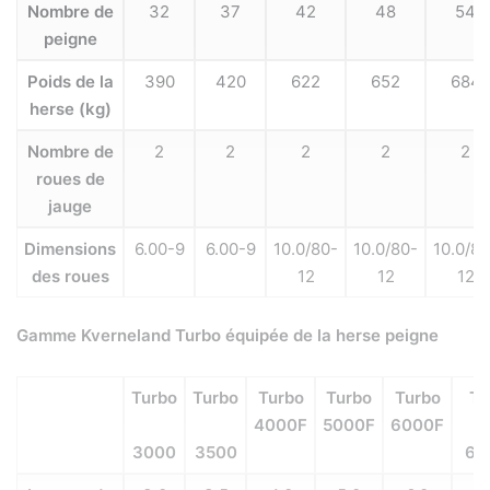
Nombre de
32
37
42
48
54
peigne
Poids de la
390
420
622
652
684
herse (kg)
Nombre de
2
2
2
2
2
roues de
jauge
Dimensions
6.00-9
6.00-9
10.0/80-
10.0/80-
10.0/80
des roues
12
12
12
Gamme Kverneland Turbo équipée de la herse peigne
Turbo
Turbo
Turbo
Turbo
Turbo
Tu
4000F
5000F
6000F
3000
3500
65