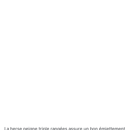
La herse peigne triple rangées assure un bon émiettement