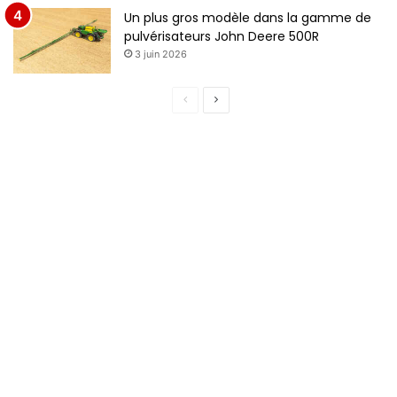
Un plus gros modèle dans la gamme de
pulvérisateurs John Deere 500R
3 juin 2026
P
P
a
a
g
g
e
e
p
s
r
u
é
i
c
v
é
a
d
n
e
t
n
e