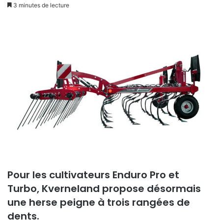
n
3 minutes de lecture
v
o
y
e
r
u
n
c
o
u
r
r
i
e
Pour les cultivateurs Enduro Pro et
l
Turbo, Kverneland propose désormais
une herse peigne à trois rangées de
dents.