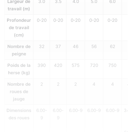
Largeur de
3.0
3.5
4.0
5.0
6.0
6
travail (m)
Profondeur
0-20
0-20
0-20
0-20
0-20
0
de travail
(cm)
Nombre de
32
37
46
56
62
peigne
Poids de la
390
420
575
720
750
8
herse (kg)
Nombre de
2
2
2
4
4
4 
roues de
jauge
Dimensions
6.00-
6.00-
6.00-9
6.00-9
6.00-9
340
des roues
9
9