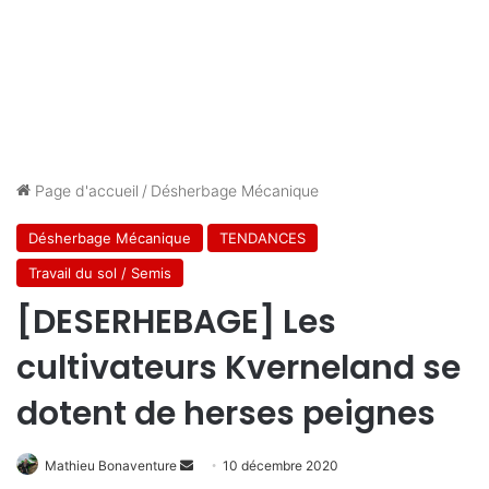
Page d'accueil
/
Désherbage Mécanique
Désherbage Mécanique
TENDANCES
Travail du sol / Semis
[DESERHEBAGE] Les
cultivateurs Kverneland se
dotent de herses peignes
Mathieu Bonaventure
E
10 décembre 2020