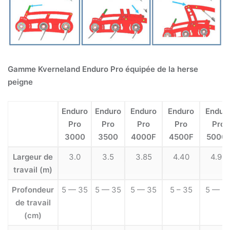
Gamme Kverneland Enduro Pro équipée de la herse
peigne
Enduro
Enduro
Enduro
Enduro
Endur
Pro
Pro
Pro
Pro
Pro
3000
3500
4000F
4500F
5000
Largeur de
3.0
3.5
3.85
4.40
4.90
travail (m)
Profondeur
5 — 35
5 — 35
5 — 35
5 – 35
5 — 3
de travail
(cm)