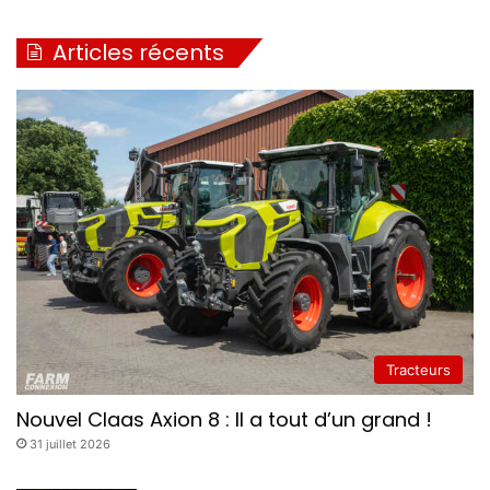
e
u
Articles récents
r
s
Tracteurs
Nouvel Claas Axion 8 : Il a tout d’un grand !
31 juillet 2026