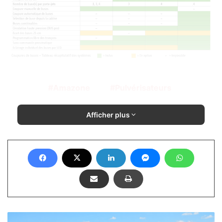
Amazone
Pulvérisateurs
Afficher plus
S