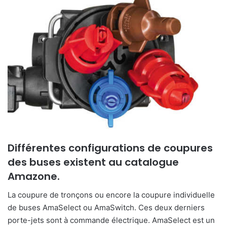
o
y
e
r
u
n
c
o
u
r
r
i
Différentes configurations de coupures
e
des buses existent au catalogue
l
Amazone.
La coupure de tronçons ou encore la coupure individuelle
de buses AmaSelect ou AmaSwitch. Ces deux derniers
porte-jets sont à commande électrique. AmaSelect est un