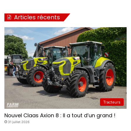
F
1
Articles récents
6
0
2
Tracteurs
Nouvel Claas Axion 8 : Il a tout d’un grand !
31 juillet 2026