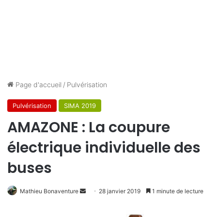
Page d'accueil
/
Pulvérisation
Pulvérisation
SIMA 2019
AMAZONE : La coupure
électrique individuelle des
buses
Mathieu Bonaventure
E
28 janvier 2019
1 minute de lecture
n
v