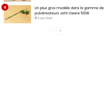
Un plus gros modèle dans la gamme de
pulvérisateurs John Deere 500R
3 juin 2026
P
P
a
a
g
g
e
e
p
s
r
u
é
i
c
v
é
a
d
n
e
t
n
e