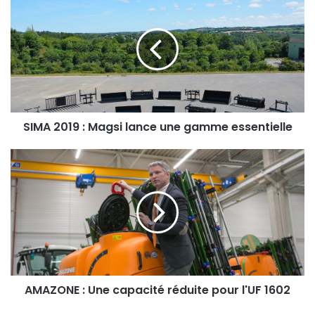
I
M
A
2
0
1
9
:
M
SIMA 2019 : Magsi lance une gamme essentielle
a
g
A
s
M
i
A
l
Z
a
O
n
N
c
E
e
:
u
U
n
n
AMAZONE : Une capacité réduite pour l'UF 1602
e
e