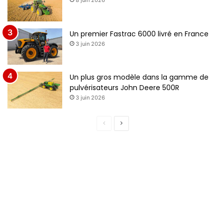
8 juin 2026
Un premier Fastrac 6000 livré en France
3 juin 2026
Un plus gros modèle dans la gamme de
pulvérisateurs John Deere 500R
3 juin 2026
P
P
a
a
g
g
e
e
p
s
r
u
é
i
c
v