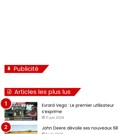
n
e
t
e
Publicité
Articles les plus lus
Evrard Vega : Le premier utilisateur
s’exprime
11 juin 2026
John Deere dévoile ses nouveaux 6R