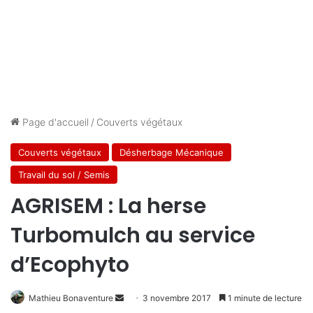
Page d'accueil
/
Couverts végétaux
Couverts végétaux
Désherbage Mécanique
Travail du sol / Semis
AGRISEM : La herse
Turbomulch au service
d’Ecophyto
Mathieu Bonaventure
E
3 novembre 2017
1 minute de lecture