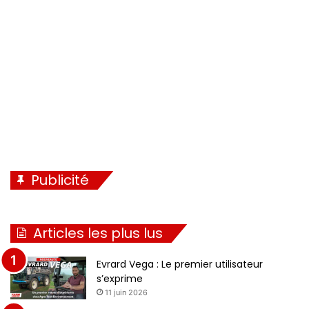
e
t
n
e
t
e
Publicité
Articles les plus lus
Evrard Vega : Le premier utilisateur
s’exprime
11 juin 2026