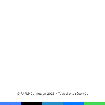
c
v
é
a
d
n
e
t
n
e
t
e
© FARM-Connexion 2026 - Tous droits réservés