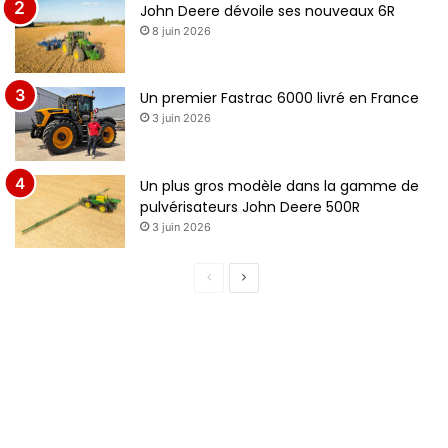
John Deere dévoile ses nouveaux 6R
8 juin 2026
Un premier Fastrac 6000 livré en France
3 juin 2026
Un plus gros modèle dans la gamme de
pulvérisateurs John Deere 500R
3 juin 2026
P
P
a
a
g
g
e
e
p
s
r
u
é
i