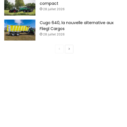
compact
28 juillet 2026
Cugo 640, la nouvelle alternative aux
Fliegl Cargos
28 juillet 2026
P
P
a
a
g
g
e
e
p
s
r
u
é
i
c
v
é
a
d
n