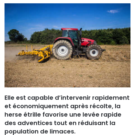
n
v
o
y
e
r
u
n
c
o
u
r
r
i
Elle est capable d’intervenir rapidement
e
et économiquement après récolte, la
l
herse étrille favorise une levée rapide
des adventices tout en réduisant la
population de limaces.