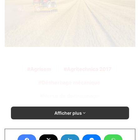
Agrisem
Agritechnica 2017
Désherbage mécanique
Herse de déchaumage
Afficher plus