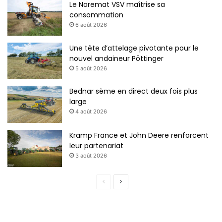
Le Noremat VSV maîtrise sa
consommation
6 août 2026
Une tête d’attelage pivotante pour le
nouvel andaineur Pöttinger
5 août 2026
Bednar sème en direct deux fois plus
large
4 août 2026
Kramp France et John Deere renforcent
leur partenariat
3 août 2026
P
P
a
a
g
g