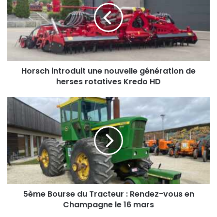
nouvelle
génération
de
herses
rotatives
Kredo
HD
Horsch introduit une nouvelle génération de
herses rotatives Kredo HD
5ème
Bourse
du
Tracteur
:
Rendez-
vous
en
Champagne
le
5ème Bourse du Tracteur : Rendez-vous en
16
Champagne le 16 mars
mars