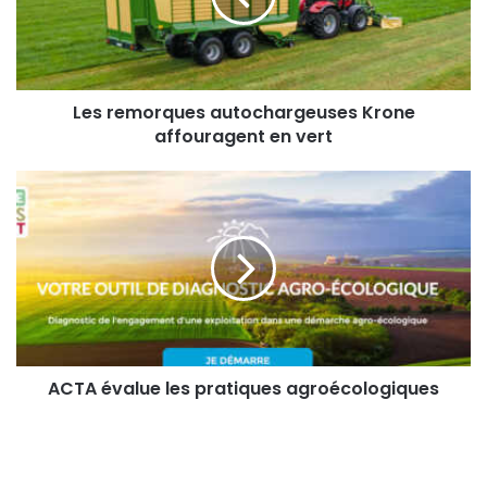
en
vert
Les remorques autochargeuses Krone
affouragent en vert
ACTA
évalue
les
pratiques
agroécologiques
ACTA évalue les pratiques agroécologiques