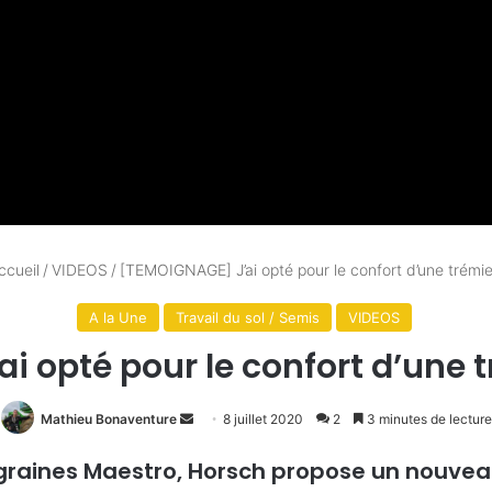
ccueil
/
VIDEOS
/
[TEMOIGNAGE] J’ai opté pour le confort d’une trémie
A la Une
Travail du sol / Semis
VIDEOS
i opté pour le confort d’une t
Mathieu Bonaventure
E
8 juillet 2020
2
3 minutes de lecture
n
raines Maestro, Horsch propose un nouveau
v