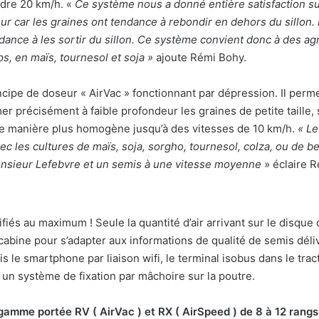
ndre 20 km/h. «
Ce système nous a donné entière satisfaction s
ur car les graines ont tendance à rebondir en dehors du sillon. 
dance à les sortir du sillon. Ce système convient donc à des ag
, en maïs, tournesol et soja »
ajoute Rémi Bohy.
rincipe de doseur « AirVac » fonctionnant par dépression. Il pe
mer précisément à faible profondeur les graines de petite taille,
de manière plus homogène jusqu’à des vitesses de 10 km/h.
«
Le
c les cultures de maïs, soja, sorgho, tournesol, colza, ou de be
Monsieur Lefebvre et un semis à une vitesse moyenne
» éclaire R
és au maximum ! Seule la quantité d’air arrivant sur le disque do
cabine pour s’adapter aux informations de qualité de semis délivr
 le smartphone par liaison wifi, le terminal isobus dans le trac
à un système de fixation par mâchoire sur la poutre.
amme portée RV ( AirVac ) et RX ( AirSpeed ) de 8 à 12 rang