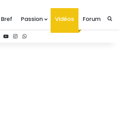
 Bref
Passion
Vidéos
Forum
Recherche
ebook
X
YouTube
Instagram
WhatsApp