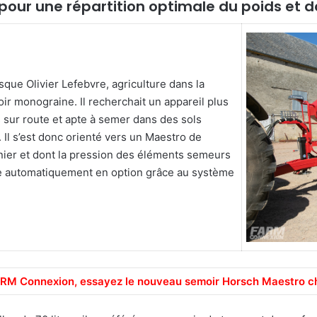
pour une répartition optimale du poids et d
o
y
e
r
u
sque Olivier Lefebvre, agriculture dans la
n
r monograine. Il recherchait un appareil plus
c
 sur route et apte à semer dans des sols
o
Il s’est donc orienté vers un Maestro de
u
ier et dont la pression des éléments semeurs
r
me automatiquement en option grâce au système
r
i
e
l
RM Connexion, essayez le nouveau semoir Horsch Maestro c