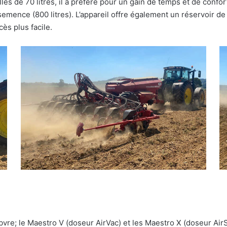
les de 70 litres, il a préféré pour un gain de temps et de confor
semence (800 litres). L’appareil offre également un réservoir de 
ès plus facile.
bvre; le Maestro V (doseur AirVac) et les Maestro X (doseur Air