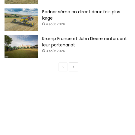
Bednar sème en direct deux fois plus
large
4 août 2026
Kramp France et John Deere renforcent
leur partenariat
3 août 2026
P
P
a
a
g
g
e
e
p
s
r
u
é
i
c
v
é
a