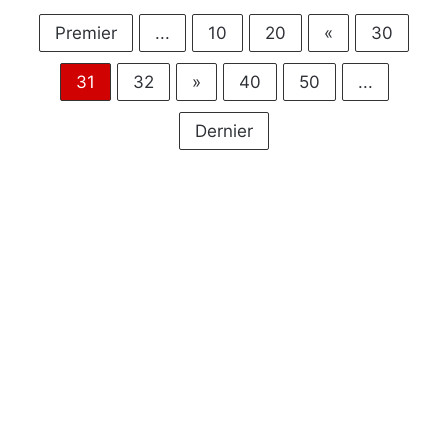
Premier
...
10
20
«
30
31
32
»
40
50
...
Dernier