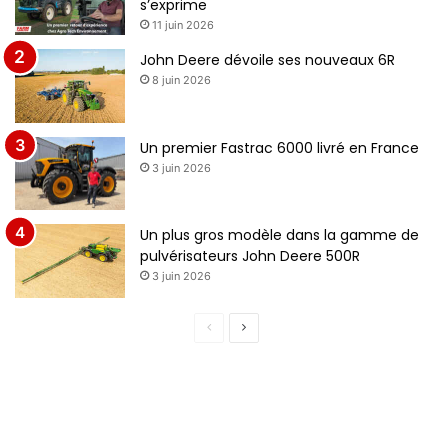
s’exprime
11 juin 2026
John Deere dévoile ses nouveaux 6R
8 juin 2026
Un premier Fastrac 6000 livré en France
3 juin 2026
Un plus gros modèle dans la gamme de
pulvérisateurs John Deere 500R
3 juin 2026
P
P
a
a
g
g
e
e
p
s