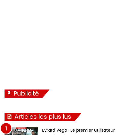
d
n
e
t
n
e
t
e
Publicité
Articles les plus lus
Evrard Vega : Le premier utilisateur