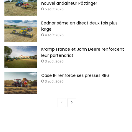
nouvel andaineur Pöttinger
5 août 2026
Bednar sème en direct deux fois plus
large
4 août 2026
Kramp France et John Deere renforcent
leur partenariat
3 août 2026
Case IH renforce ses presses RB6
3 août 2026
P
P
a
a
g
g
e
e