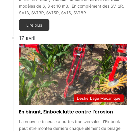
modèles de 6, 8 et 10 m3. En complément des SV12R,
SV13, SV13R, SV15R, SV16, SV18R…
Lire plus
17 avril
Désherbage Mécanique
En binant, Einböck lutte contre l’érosion
La nouvelle bineuse à buttes transversales d’Einböck
peut être montée derrière chaque élément de binage