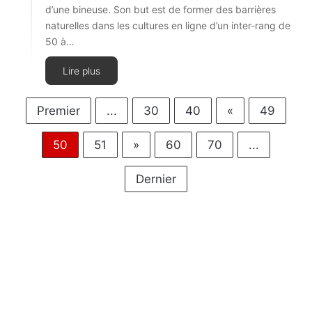
d’une bineuse. Son but est de former des barrières
naturelles dans les cultures en ligne d’un inter-rang de
50 à…
Lire plus
Premier
...
30
40
«
49
50
51
»
60
70
...
Dernier