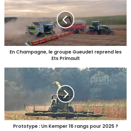
Champagne,
le
groupe
Gueudet
reprend
les
Ets
Primault
En Champagne, le groupe Gueudet reprend les
Ets Primault
Prototype
:
Un
Kemper
16
rangs
pour
2025
?
Prototype : Un Kemper 16 rangs pour 2025 ?