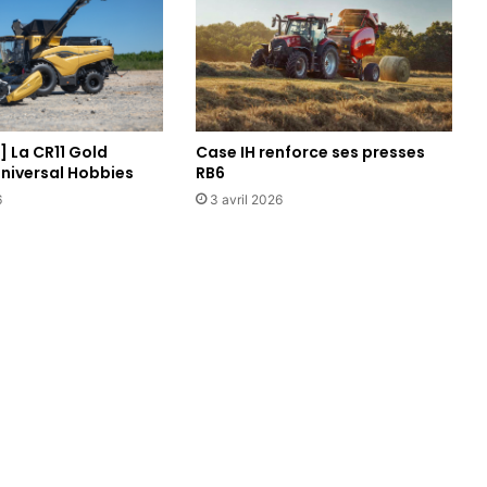
u
r
e
] La CR11 Gold
Case IH renforce ses presses
Universal Hobbies
RB6
6
3 avril 2026