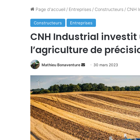
Page d'accueil
/
Entreprises
/
Constructeurs
/
CNH In
Constructeurs
Entreprises
CNH Industrial investit
l’agriculture de précisi
Mathieu Bonaventure
E
30 mars 2023
n
v
o
y
e
r
u
n
c
o