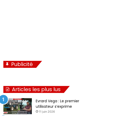
é
i
c
v
é
a
d
n
e
t
n
e
t
e
Publicité
Articles les plus lus
Evrard Vega : Le premier
utilisateur s’exprime
11 juin 2026