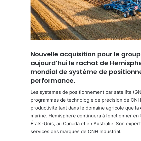
u
r
r
i
e
l
Nouvelle acquisition pour le group
aujourd’hui le rachat de Hemisph
mondial de système de positionne
performance.
Les systèmes de positionnement par satellite (G
programmes de technologie de précision de CNH qu
productivité tant dans le domaine agricole que la 
marine. Hemisphere continuera à fonctionner en t
États-Unis, au Canada et en Australie. Son expert
services des marques de CNH Industrial.