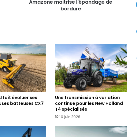
i
Amazone maitrise l'épandage de
t
bordure
r
i
s
e
l
'
é
p
a
n
d
a
g
 fait évoluer ses
Une transmission à variation
e
ses batteuses CX7
continue pour les New Holland
d
T4 spécialisés
e
b
10 juin 2026
o
r
d