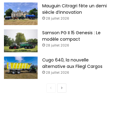
Mauguin Citragri fête un demi
siècle d’innovation
28 juillet 2026
Samson PG II 15 Genesis : Le
modèle compact
28 juillet 2026
Cugo 640, la nouvelle
alternative aux Fliegl Cargos
28 juillet 2026
P
P
a
a
g
g
e
e
p
s
r
u