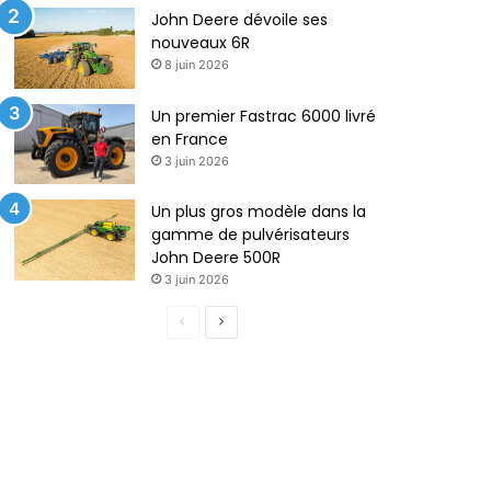
John Deere dévoile ses
nouveaux 6R
8 juin 2026
Un premier Fastrac 6000 livré
en France
3 juin 2026
Un plus gros modèle dans la
gamme de pulvérisateurs
John Deere 500R
3 juin 2026
P
P
a
a
g
g
e
e
p
s
r
u