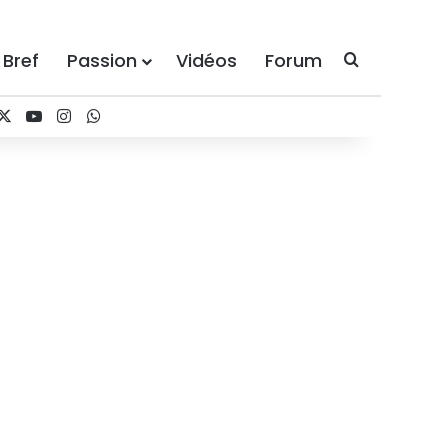
 Bref
Passion
Vidéos
Forum
Recherche
acebook
X
YouTube
Instagram
WhatsApp