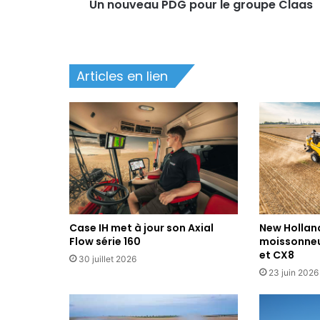
P
Un nouveau PDG pour le groupe Claas
D
G
p
o
Articles en lien
u
r
l
e
g
r
o
u
p
e
Case IH met à jour son Axial
New Holland
C
Flow série 160
moissonneu
l
et CX8
a
30 juillet 2026
a
23 juin 2026
s