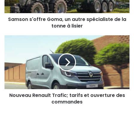
'
o
f
Samson s'offre Goma, un autre spécialiste de la
f
tonne à lisier
r
e
N
G
o
o
u
m
v
a
e
,
a
u
u
n
R
a
e
u
n
Nouveau Renault Trafic; tarifs et ouverture des
t
a
commandes
r
u
e
l
s
t
p
T
é
r