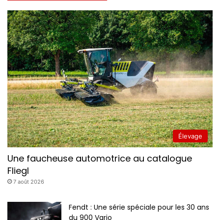
i
e
e
d
r
e
s
c
o
m
m
a
n
d
e
s
Élevage
Une faucheuse automotrice au catalogue
Fliegl
7 août 2026
Fendt : Une série spéciale pour les 30 ans
du 900 Vario