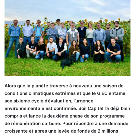
o
y
e
r
u
n
c
o
u
r
r
i
Alors que la planète traverse à nouveau une saison de
e
conditions climatiques extrêmes et que le GIEC entame
l
son sixième cycle d’évaluation, l’urgence
environnementale est confirmée. Soil Capital l’a déjà bien
compris et lance la deuxième phase de son programme
de rémunération carbone. Pour répondre à une demande
croissante et après une levée de fonds de 2 millions