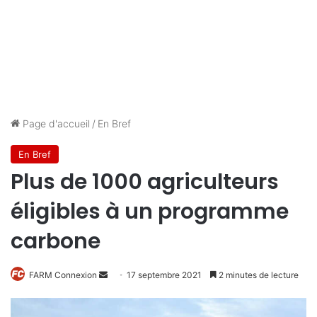
Page d'accueil
/
En Bref
En Bref
Plus de 1000 agriculteurs
éligibles à un programme
carbone
FARM Connexion
E
17 septembre 2021
2 minutes de lecture
n
v