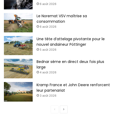
6 août 2026
Le Noremat VSV maîtrise sa
consommation
6 août 2026
Une tête d’attelage pivotante pour le
nouvel andaineur Pöttinger
5 août 2026
Bednar sème en direct deux fois plus
large
4 août 2026
Kramp France et John Deere renforcent
leur partenariat
3 août 2026
P
P
a
a