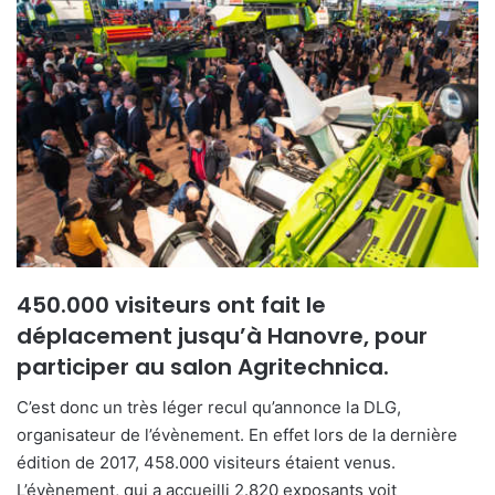
e
r
u
n
c
o
u
r
r
i
e
450.000 visiteurs ont fait le
l
déplacement jusqu’à Hanovre, pour
participer au salon Agritechnica.
C’est donc un très léger recul qu’annonce la DLG,
organisateur de l’évènement. En effet lors de la dernière
édition de 2017, 458.000 visiteurs étaient venus.
L’évènement, qui a accueilli 2.820 exposants voit