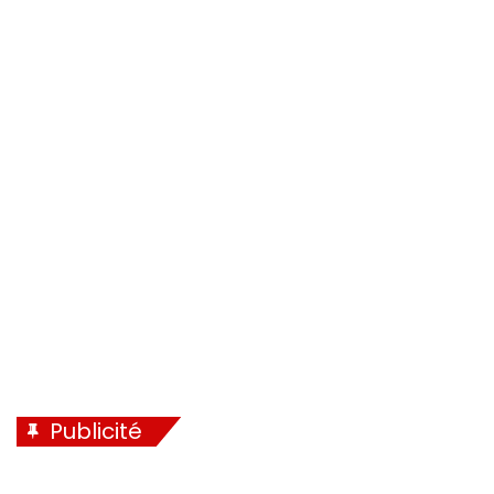
é
i
c
v
é
a
d
n
e
t
n
e
t
e
Publicité