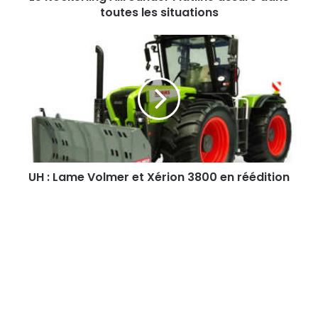
n
toutes les situations
g
A
U
l
H
l
:
r
L
o
a
u
m
n
e
d
V
e
o
r
l
UH : Lame Volmer et Xérion 3800 en réédition
F
m
l
e
a
r
t
e
l
t
i
X
n
é
e
r
a
i