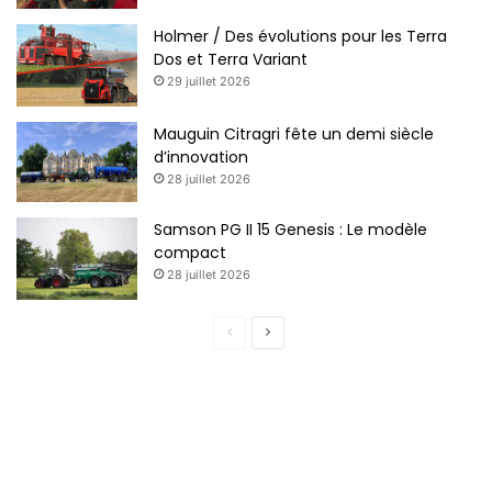
Holmer / Des évolutions pour les Terra
Dos et Terra Variant
29 juillet 2026
Mauguin Citragri fête un demi siècle
d’innovation
28 juillet 2026
Samson PG II 15 Genesis : Le modèle
compact
28 juillet 2026
P
P
a
a
g
g
e
e
p
s
r
u