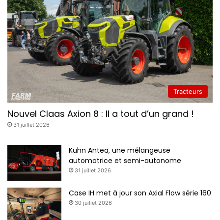
u
a
t
i
o
n
s
Tracteurs
Nouvel Claas Axion 8 : Il a tout d’un grand !
31 juillet 2026
Kuhn Antea, une mélangeuse
automotrice et semi-autonome
31 juillet 2026
Case IH met à jour son Axial Flow série 160
30 juillet 2026