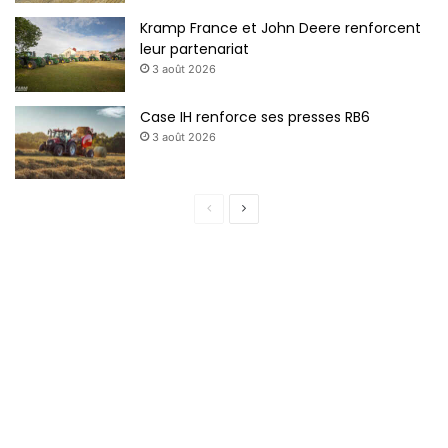
Kramp France et John Deere renforcent
leur partenariat
3 août 2026
Case IH renforce ses presses RB6
3 août 2026
P
P
a
a
g
g
e
e
p
s
r
u
é
i
c
v
é
a