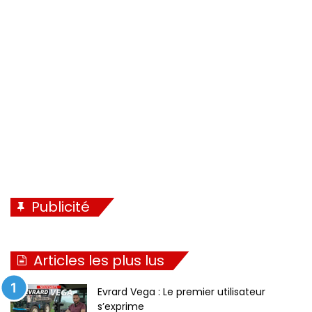
d
n
e
t
n
e
t
e
Publicité
Articles les plus lus
Evrard Vega : Le premier utilisateur
s’exprime