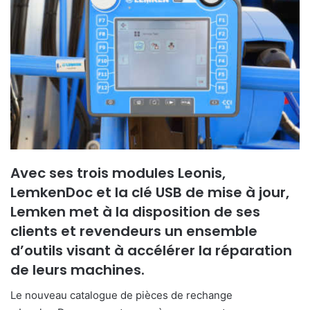
y
e
r
u
n
c
o
u
r
r
i
Avec ses trois modules Leonis,
e
LemkenDoc et la clé USB de mise à jour,
l
Lemken met à la disposition de ses
clients et revendeurs un ensemble
d’outils visant à accélérer la réparation
de leurs machines.
Le nouveau catalogue de pièces de rechange