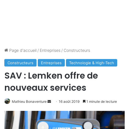
Page d'accueil
/
Entreprises
/
Constructeurs
Constructeurs
Entreprises
Technologie & High-Tech
SAV : Lemken offre de
nouveaux services
Mathieu Bonaventure
E
16 août 2019
1 minute de lecture
n
v
o