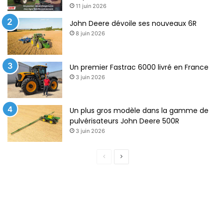
11 juin 2026
John Deere dévoile ses nouveaux 6R
8 juin 2026
Un premier Fastrac 6000 livré en France
3 juin 2026
Un plus gros modèle dans la gamme de
pulvérisateurs John Deere 500R
3 juin 2026
P
P
a
a
g
g
e
e
p
s