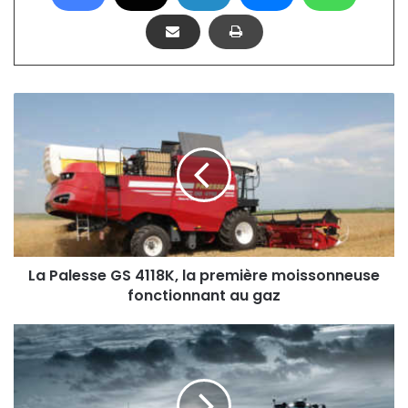
L
a
P
a
l
e
s
s
e
G
La Palesse GS 4118K, la première moissonneuse
S
fonctionnant au gaz
4
1
D
1
e
8
u
K
t
,